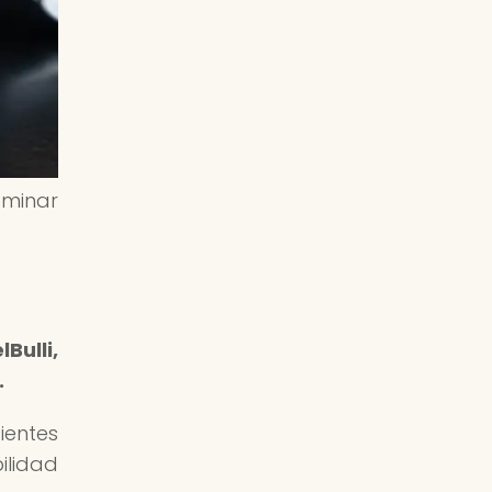
ominar
Bulli,
.
ientes
ilidad