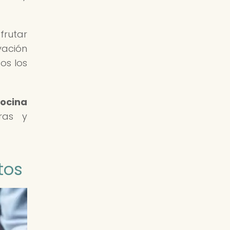
frutar
vación
os los
ocina
ras y
tos