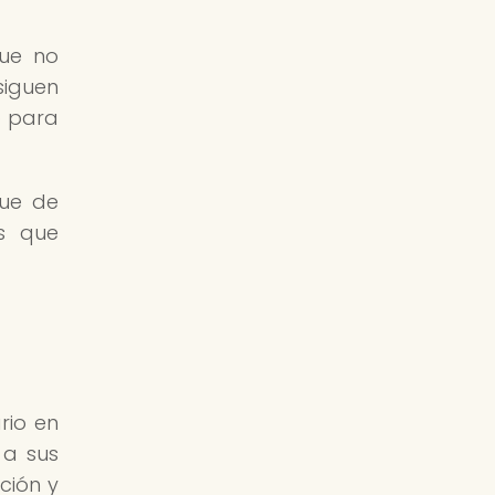
que no
siguen
o para
que de
es que
rio en
 a sus
ción y