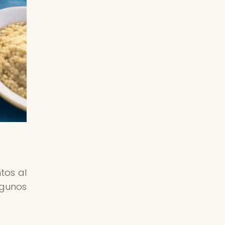
tos al
lgunos