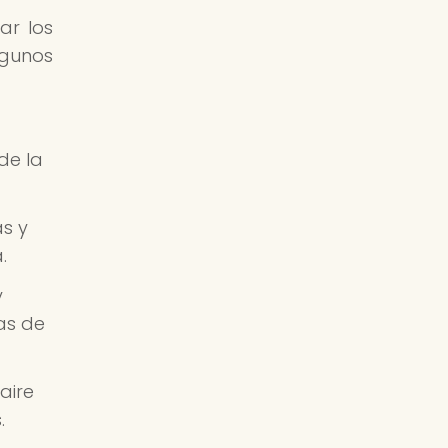
ar los
lgunos
de la
as y
.
y
as de
aire
.