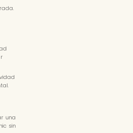
brada.
dad
ar
ividad
tal.
ar una
ic sin