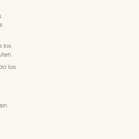
s
s
 los
uten.
do los
s
sin