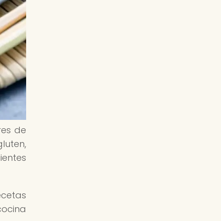
res de
luten,
ientes
ecetas
cocina