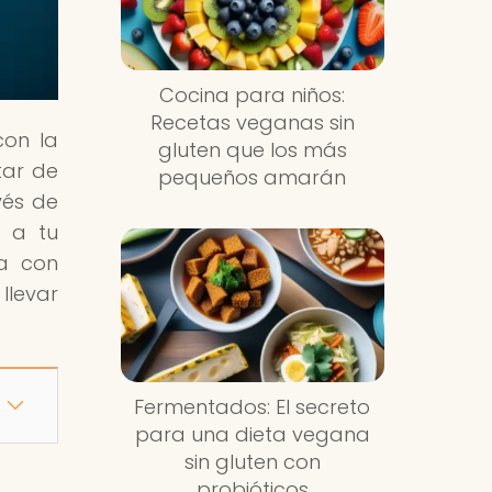
Cocina para niños:
Recetas veganas sin
con la
gluten que los más
tar de
pequeños amarán
vés de
r a tu
a con
llevar
Fermentados: El secreto
para una dieta vegana
sin gluten con
probióticos