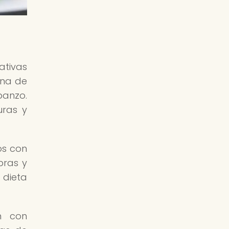
ativas
ina de
banzo.
uras y
os con
bras y
 dieta
en con