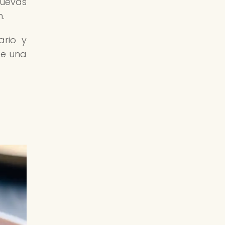
uevas
n.
ario y
de una