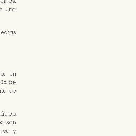
eínas,
en una
fectas
o, un
00% de
nte de
 ácido
es son
gico y