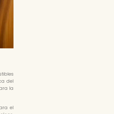
tibles
ca del
ara la
ara el