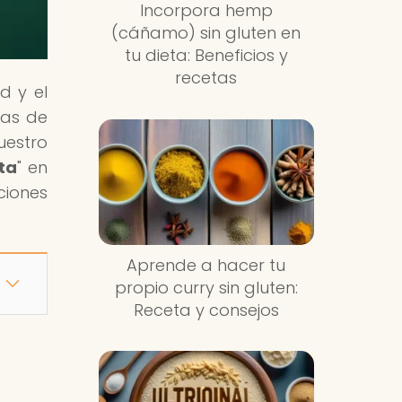
Incorpora hemp
(cáñamo) sin gluten en
tu dieta: Beneficios y
recetas
d y el
ñas de
uestro
eta
" en
ciones
Aprende a hacer tu
propio curry sin gluten:
Receta y consejos