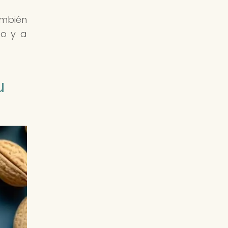
ambién
do y a
u