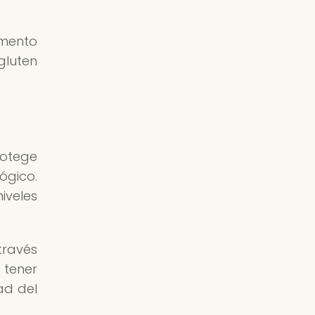
imento
gluten
rotege
ógico.
iveles
través
 tener
ad del