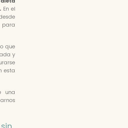
dieta
.
En el
 desde
s para
no que
rada y
urarse
n esta
de una
parnos
sin