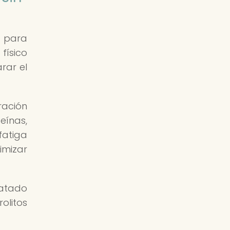
l para
físico
rar el
ación
eínas,
fatiga
imizar
ratado
olitos