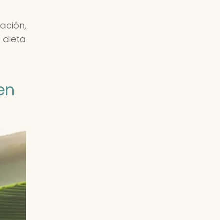
ación,
 dieta
en