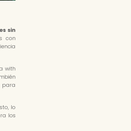
es sin
os con
iencia
a with
ambién
a para
to, lo
ra los