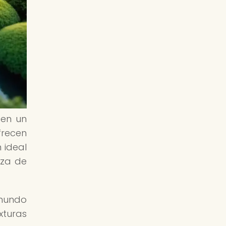
 en un
frecen
 ideal
aza de
 mundo
xturas