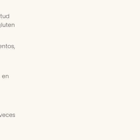
itud
gluten
entos,
a en
 veces