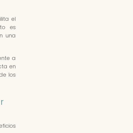
ita el
to es
en una
ente a
cta en
de los
r
ficios