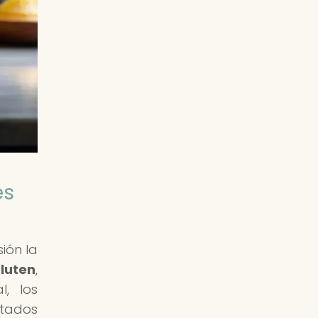
es
ión la
gluten
,
, los
ltados