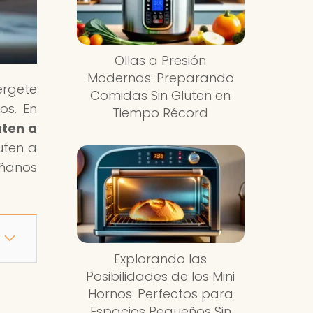
Ollas a Presión
Modernas: Preparando
érgete
Comidas Sin Gluten en
os. En
Tiempo Récord
uten a
uten a
áñanos
Explorando las
Posibilidades de los Mini
Hornos: Perfectos para
Espacios Pequeños Sin