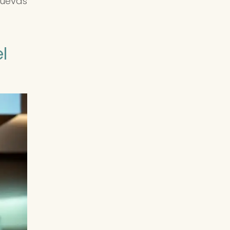
uevas
l