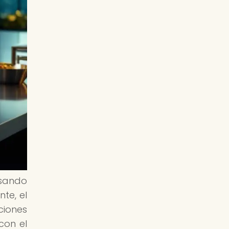
asando
te, el
ciones
con el