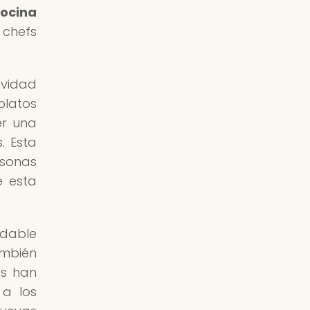
ocina
chefs
ividad
platos
er una
. Esta
rsonas
e esta
udable
ambién
fs han
 a los