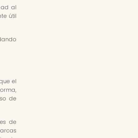
dad al
e útil
ndando
que el
forma,
eso de
nes de
marcas