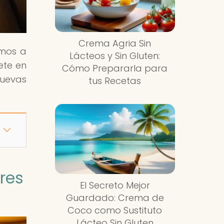
Crema Agria Sin
tamos a
Lácteos y Sin Gluten:
ete en
Cómo Prepararla para
nuevas
tus Recetas
res
El Secreto Mejor
Guardado: Crema de
Coco como Sustituto
Lácteo Sin Gluten