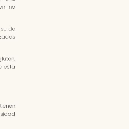
ten no
rse de
uzadas
luten,
e esta
tienen
osidad