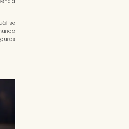
iencia
uál se
 mundo
eguras