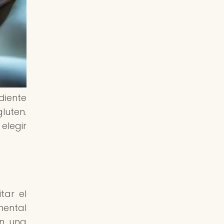
diente
luten.
elegir
tar el
mental
en una