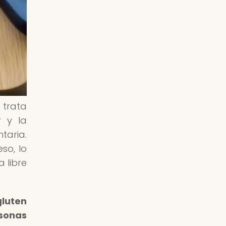
e trata
 y la
taria.
so, lo
 libre
gluten
rsonas