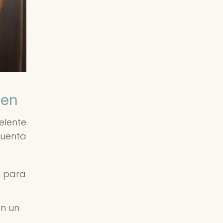
ten
elente
cuenta
, para
en un