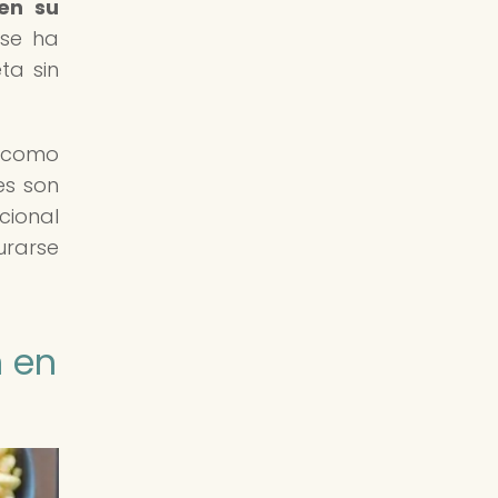
 en su
 se ha
ta sin
s como
es son
cional
urarse
n en