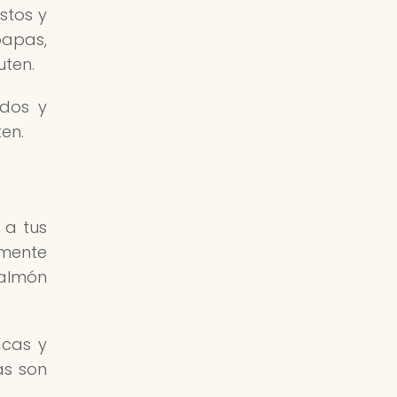
stos y
papas,
uten.
ados y
en.
 a tus
lmente
salmón
acas y
as son