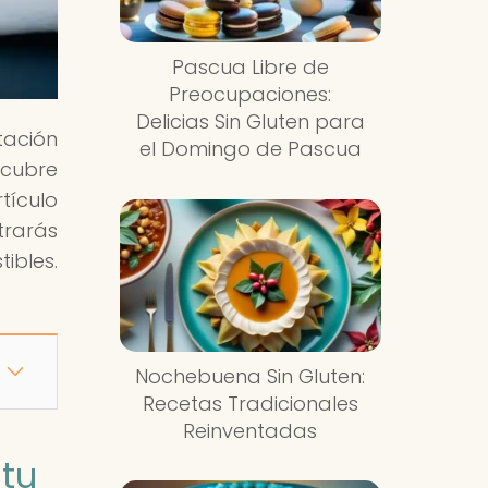
Pascua Libre de
Preocupaciones:
Delicias Sin Gluten para
tación
el Domingo de Pascua
scubre
tículo
trarás
ibles.
Nochebuena Sin Gluten:
Recetas Tradicionales
Reinventadas
 tu