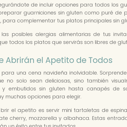
segurándote de incluir opciones para todos los gu
preparar guarniciones sin gluten como puré de 
 para complementar tus platos principales sin gl
as posibles alergias alimentarias de tus invit
 todos los platos que servirás son libres de glut
e Abrirán el Apetito de Todos
o para una cena navideña inolvidable. Sorprende
ue no solo sean deliciosas, sino también visua
s y embutidos sin gluten hasta canapés de 
y muchas opciones para elegir.
rir el apetito es servir mini tartaletas de espin
te cherry, mozzarella y albahaca. Estas entrad
n un éxito entre tus invitados.