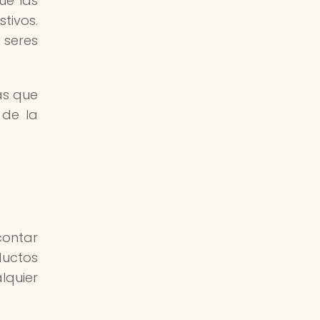
e las
tivos.
 seres
as que
 de la
contar
ductos
lquier