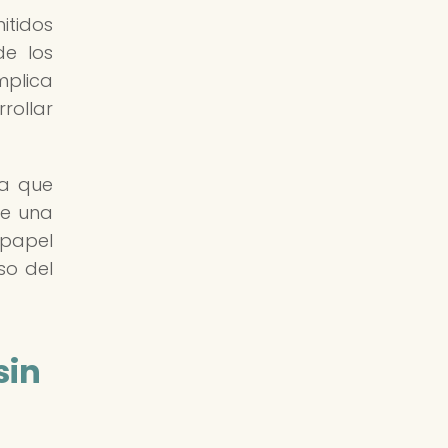
itidos
de los
mplica
rollar
ya que
de una
 papel
so del
sin