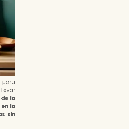
o para
llevar
 de la
 en la
as sin