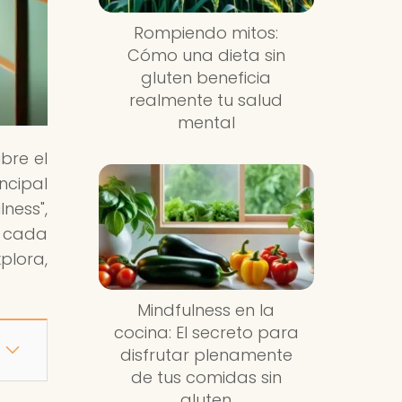
Rompiendo mitos:
Cómo una dieta sin
gluten beneficia
realmente tu salud
mental
bre el
ncipal
ness",
o cada
plora,
Mindfulness en la
cocina: El secreto para
disfrutar plenamente
de tus comidas sin
gluten