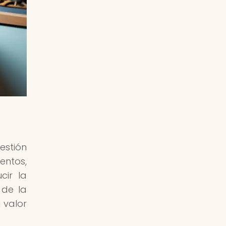
estión
entos,
ir la
 de la
 valor