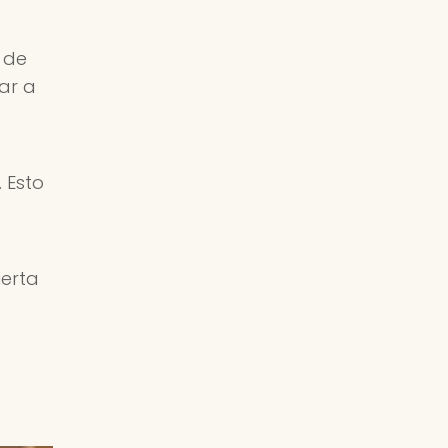
 de
ar a
 Esto
uerta