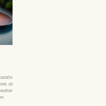
tación
cia al
evitar
n.