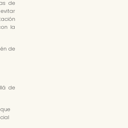
ras de
evitar
ación
con la
ién de
llá de
 que
cial