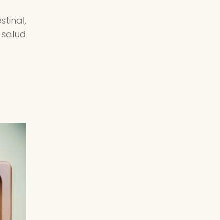
tinal,
 salud