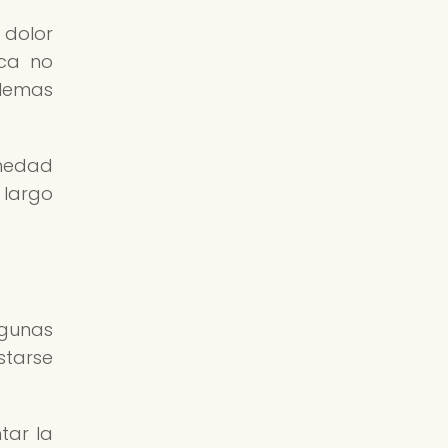
 dolor
aca no
blemas
rmedad
 largo
lgunas
starse
tar la