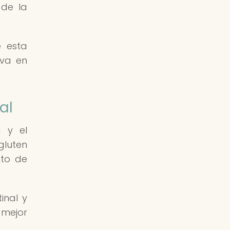
 de la
e esta
iva en
al
a y el
gluten
nto de
inal y
 mejor