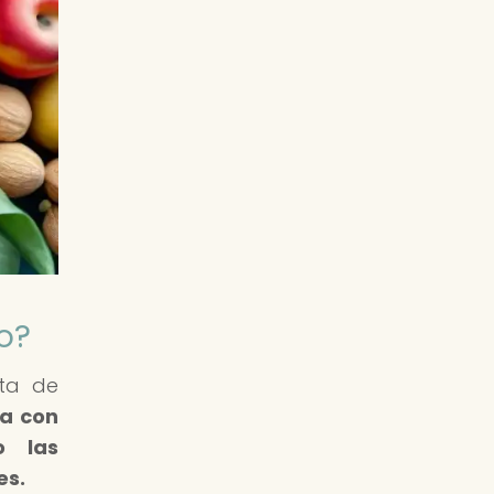
o?
ta de
a con
o las
es.