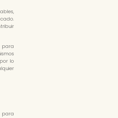
ables,
ocado.
tribuir
a para
mismos
por lo
lquier
e para