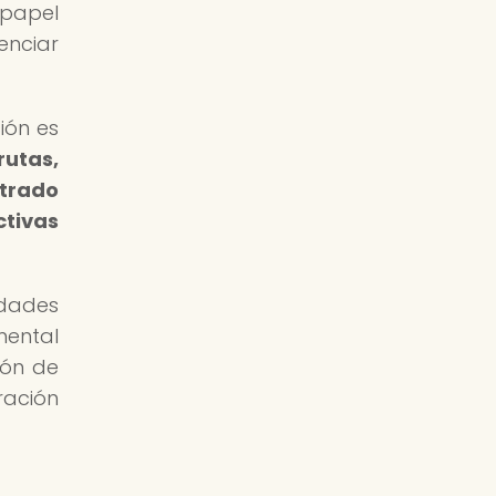
 papel
enciar
ión es
rutas,
trado
ctivas
dades
mental
ión de
ración