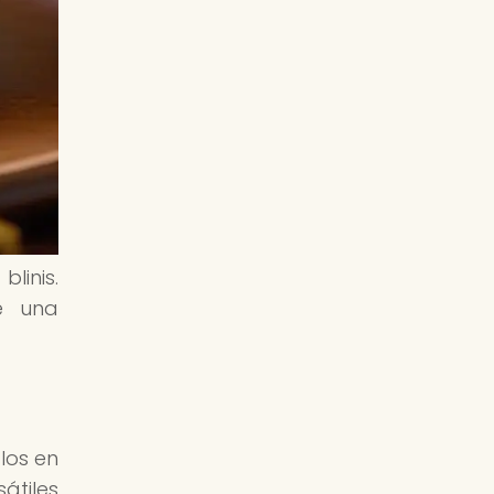
linis.
e una
los en
átiles