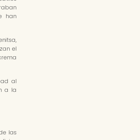
araban
se han
nitsa,
izan el
 crema
dad al
n a la
de las