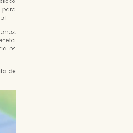
ficios
r para
al.
arroz,
eceta,
de los
uta de