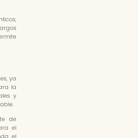
ticos,
margos
ermite
es, ya
ara la
ales y
able.
nte de
ara el
nda el