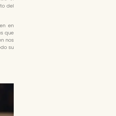
to del
ten en
as que
en nos
odo su