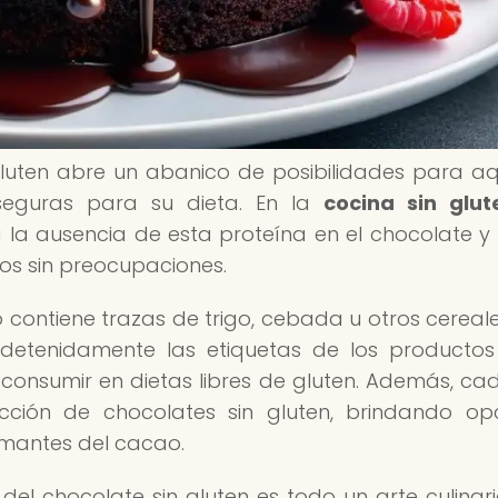
gluten abre un abanico de posibilidades para aq
seguras para su dieta. En la
cocina sin glut
la ausencia de esta proteína en el chocolate 
tos sin preocupaciones.
o contiene trazas de trigo, cebada u otros cereal
r detenidamente las etiquetas de los producto
onsumir en dietas libres de gluten. Además, ca
ión de chocolates sin gluten, brindando opc
amantes del cacao.
del chocolate sin gluten es todo un arte culinar