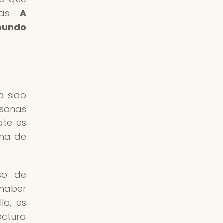
ras.
A
 mundo
a sido
rsonas
ate es
ina de
so de
 haber
lo, es
ectura