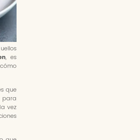
uellos
en
, es
y cómo
es que
s para
da vez
iones
io que