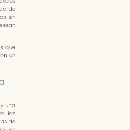
ficios
ida de
as sin
desean
as que
con un
na
 y una
ra las
cas de
go, en