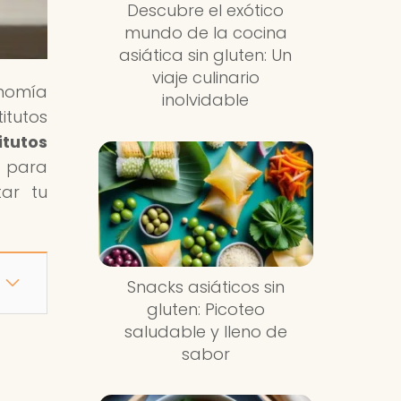
Descubre el exótico
mundo de la cocina
asiática sin gluten: Un
viaje culinario
onomía
inolvidable
itutos
itutos
s para
tar tu
Snacks asiáticos sin
gluten: Picoteo
saludable y lleno de
sabor