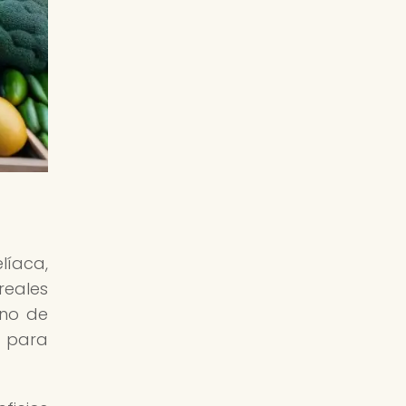
líaca,
reales
ino de
n para