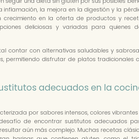
seguir una dieta sin gluten por sus posibles bene
 inflamación, la mejora en la digestión y la pérd
 crecimiento en la oferta de productos y recet
pciones deliciosas y variadas para quienes 
al contar con alternativas saludables y sabros
s, permitiendo disfrutar de platos tradicionales 
sustitutos adecuados en la coci
acterizada por sabores intensos, colores vibrantes
 desafío de encontrar sustitutos adecuados pa
e resultar aún más complejo. Muchas recetas clási
izan harinas que contienen gluten, como el tri