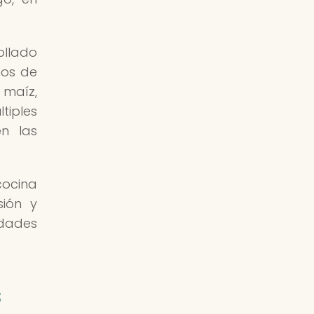
ollado
nos de
 maíz,
tiples
en las
cocina
sión y
dades
s