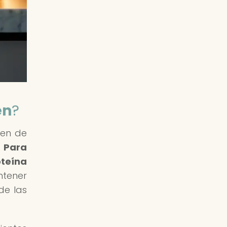
en
?
ten de
.
Para
oteína
tener
de las