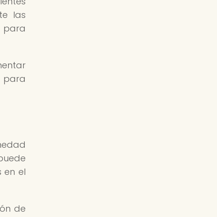
ientes
te las
s para
mentar
s para
rmedad
 puede
 en el
ión de