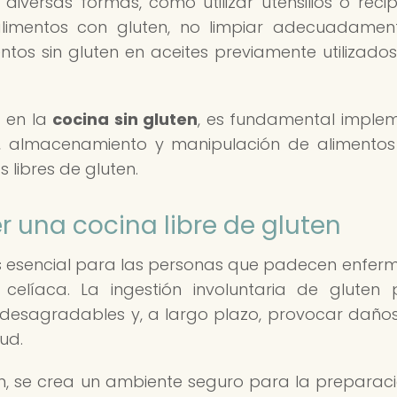
iversas formas, como utilizar utensilios o recip
imentos con gluten, no limpiar adecuadamen
entos sin gluten en aceites previamente utilizado
a en la
cocina sin gluten
, es fundamental imple
za, almacenamiento y manipulación de alimento
 libres de gluten.
 una cocina libre de gluten
es esencial para las personas que padecen enfe
 celíaca. La ingestión involuntaria de gluten
desagradables y, a largo plazo, provocar daños
ud.
en, se crea un ambiente seguro para la preparac