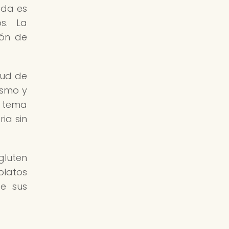
ada es
s. La
ión de
lud de
ismo y
e tema
ia sin
gluten
platos
de sus