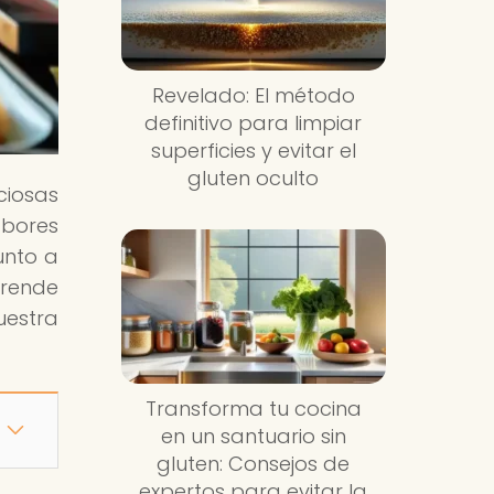
Revelado: El método
definitivo para limpiar
superficies y evitar el
gluten oculto
ciosas
abores
unto a
rende
uestra
Transforma tu cocina
en un santuario sin
gluten: Consejos de
expertos para evitar la