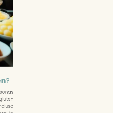
en
?
rsonas
gluten
ncluso