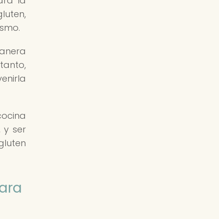
ara la
luten,
ismo.
anera
tanto,
enirla
cocina
 y ser
gluten
ara